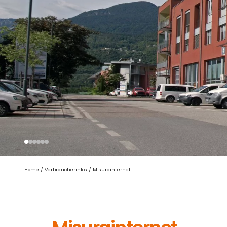
Home
/
Verbraucherinfos
/
Misurainternet