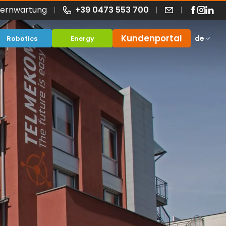
Fernwartung
+39 0473 553 700
Kundenportal
de
Robotics
Energy
Angebote
rea
Fragen - FAQ
ing
hung
Sonderlösungen
Smart Working