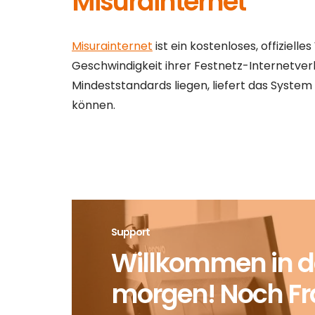
Misurainternet
Misurainternet
ist ein kostenloses, offizie
Geschwindigkeit ihrer Festnetz-Internetve
Mindeststandards liegen, liefert das System
können.
Support
Willkommen in de
morgen! Noch F