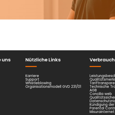
e uns
Nützliche Links
Verbrauch
Karriere
Leistungsbesc
Support
Qualitätsmer
Whistleblowing
Tariftranspare
Organisationsmodell GVD 231/01
Technische Tr
AGB
Concilia web
Qualitätssiche
Datenschutzric
Kündigung der
Parental Contr
Misurainternet