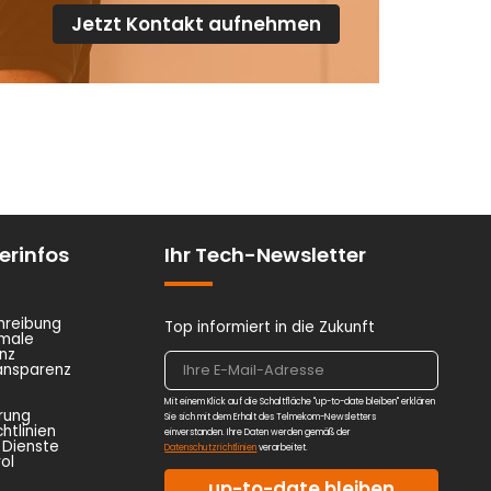
Jetzt Kontakt aufnehmen
erinfos
Ihr Tech-Newsletter
hreibung
Top informiert in die Zukunft
kmale
nz
ansparenz
Mit einem Klick auf die Schaltfläche "up-to-date bleiben" erklären
rung
Sie sich mit dem Erhalt des Telmekom-Newsletters
htlinien
einverstanden. Ihre Daten werden gemäß der
 Dienste
Datenschutzrichtlinien
verarbeitet.
ol
up-to-date bleiben