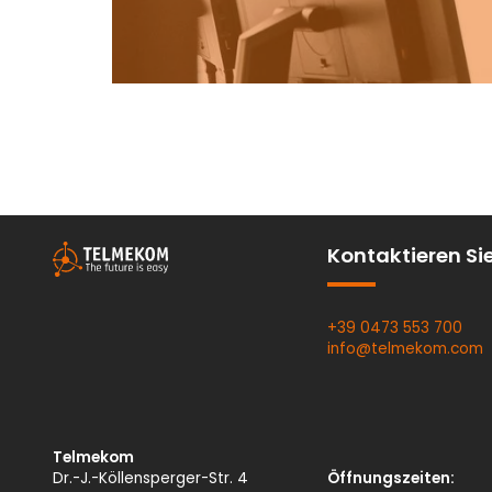
Kontaktieren Si
+39 0473 553 700
info@
telmekom.
com
Telmekom
Dr.-J.-Köllensperger-Str. 4
Öffnungszeiten: