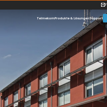
Telmekom
Produkte & Lösungen
Support
Warum Telmekom?
Statuspage
Karriere
Download A
Testimonials & Partner
FAQs
Kontakt
Whistleblow
-Infrastruktur
Cloud
Videoüberwac