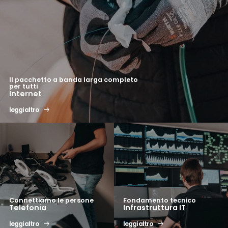
Il pacchetto a banda larga completo
per tutti
Internet
leggi altro
Connettiamo le persone
Fondamento tecnico
Telefonia
Infrastruttura IT
leggi altro
leggi altro