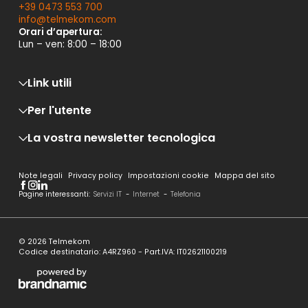
+39 0473 553 700
info@
telmekom.
com
Orari d’apertura:
Lun – ven: 8:00 – 18:00
Link utili
Per l'utente
Lavora con noi
Assistenza
Whistleblowing
La vostra newsletter tecnologica
Carta dei servizi
Mod. organizzativo D. Lgs 231/01
Qualità dei servizi
Trasparenza tariffaria
Trasparenza tecnica
Sempre al passo con le nostre novità!
Condizioni Generali
Note legali
Privacy policy
Impostazioni cookie
Mappa del sito
Concilia web
Garanzie di qualità
Pagine interessanti:
Servizi IT
-
Internet
-
Telefonia
Informativa Privacy ai clienti
Modulo disdetta servizi
Cliccando il tasto “Rimanete aggiornati” accetti di ricevere la newsletter di
Parental Control
Telmekom. I dati saranno trattati secondo quanto previsto dalla
Privacy Policy
.
Misurainternet
© 2026 Telmekom
Rimanete aggiornati
Codice destinatario: A4RZ960 - Part.IVA: IT02621100219
Internet
Telefonia
Infrastruttura IT
Cloud