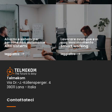
Allarmi e sistemi per
Lavorare ovunque e in
persone non autonome
qualsiasi momento
Altri sistemi
Smart working
leggi altro
leggi altro
Telmekom
Via Dr.-J.-Köllensperger. 4
39011 Lana - Italia
Contattateci