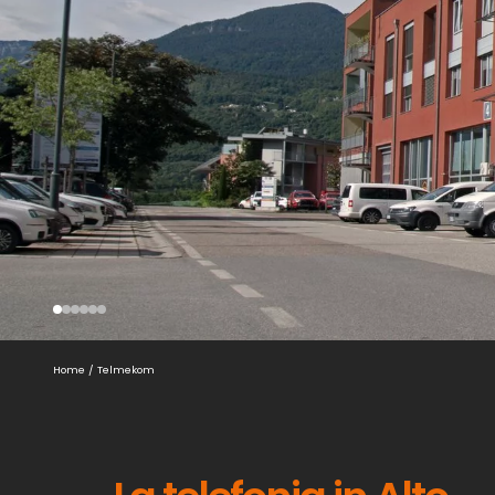
Home
/
Telmekom