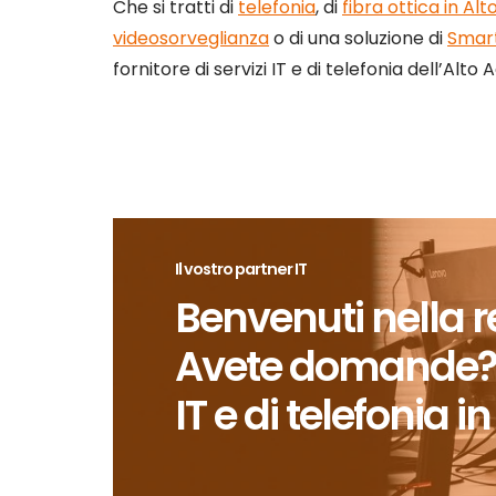
Che si tratti di
telefonia
, di
fibra ottica in Alt
videosorveglianza
o di una soluzione di
Smar
fornitore di servizi IT e di telefonia dell’Al
Il vostro partner IT
Benvenuti nella 
Avete domande? Il 
IT e di telefonia i