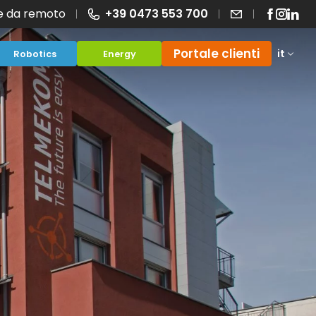
e da remoto
+39 0473 553 700
Portale clienti
it
Robotics
Energy
Offerte
ad
Domande - FAQ
ing
anza
Altri sistemi
Smart working