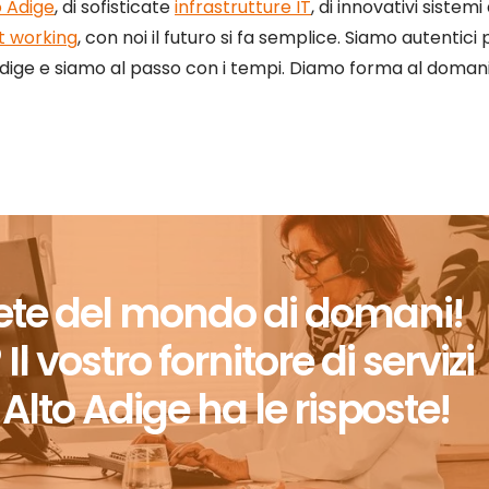
o Adige
, di sofisticate
infrastrutture IT
, di innovativi sistem
t working
, con noi il futuro si fa semplice. Siamo autentici
to Adige e siamo al passo con i tempi. Diamo forma al domani
rete del mondo di domani!
vostro fornitore di servizi
n Alto Adige ha le risposte!