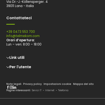
Via Dr.-J.-Köllensperger. 4
39011 Lana - Italia
Contattateci
+39 0473 553 700
info@
telmekom.
com
Orari d’apertura:
Lun – ven: 8:00 – 18:00
Link utili
Per l'utente
Lavora con noi
Assistenza
FAQ
Informativa Privacy ai clienti
Whistleblowing
Condizioni Generali
Reclami
Note legali
Privacy policy
Impostazioni cookie
Mappa del sito
Standard qualità e indennizzi
Guida alla lettura della bolletta
Pagine interessanti:
Servizi IT
-
Internet
-
Telefonia
Servizio di conciliazione Arera
Offerte PLACET
Nota informativa clienti Energy