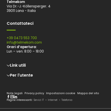
Telmekom
Via Dr.-J.-Köllensperger. 4
39011 Lana - Italia
Contattateci
+39 0473 553 700
info@
telmekom.
com
Orari d’apertura:
Lun – ven: 8:00 – 18:00
Link utili
Per l'utente
Lavora con noi
Assistenza
FAQ
Informativa Privacy ai clienti
Whistleblowing
Condizioni Generali
Reclami
Note legali
Privacy policy
Impostazioni cookie
Mappa del sito
Standard qualità e indennizzi
Guida alla lettura della bolletta
Pagine interessanti:
Servizi IT
-
Internet
-
Telefonia
Servizio di conciliazione Arera
Offerte PLACET
Nota informativa clienti Energy