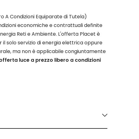
ro A Condizioni Equiparate di Tutela)
ndizioni economiche e contrattuali definite
Energia Reti e Ambiente. L'offerta Placet è
 il solo servizio di energia elettrica oppure
naturale, ma non è applicabile congiuntamente
’offerta luce a prezzo libero a condizioni
di Tutela Simile o di Salvaguardia. Il