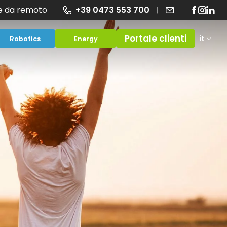
e da remoto
+39 0473 553 700
Portale clienti
it
Robotics
Energy
Offerte
ad
Domande - FAQ
ing
anza
Altri sistemi
Smart working