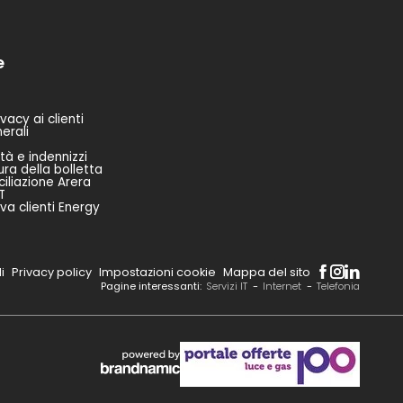
e
vacy ai clienti
erali
tà e indennizzi
ura della bolletta
ciliazione Arera
T
va clienti Energy
li
Privacy policy
Impostazioni cookie
Mappa del sito
Pagine interessanti:
Servizi IT
-
Internet
-
Telefonia