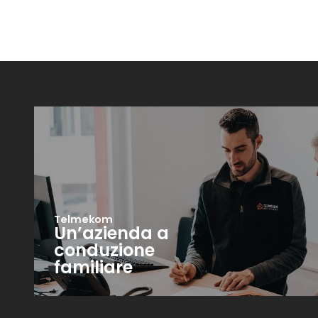
Telmekom
Un’azienda a
conduzione
familiare