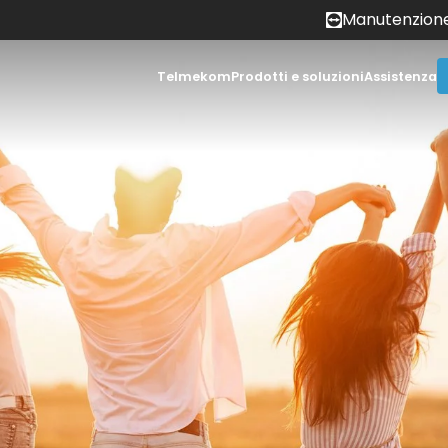
Manutenzion
Telmekom
Prodotti e soluzioni
Assistenza
Perché Telmekom?
Statuspage
Lavora con noi
Area downlo
News
FAQ
Testimonial e partner
Whistleblow
Contatti
rastruttura IT
Cloud
Videosorvegli