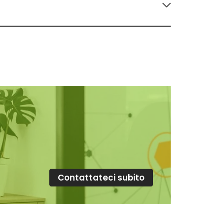
rgia elettrica debba proporre le offerte
CET proposte dai venditori del mercato libero
desima deliberazione 555/2017/R/com, in tutte
ione di tutti i dettagli mancanti, quindi i
offerte del mercato libero.
Contattateci subito