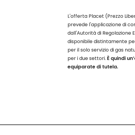
L'offerta Placet (Prezzo Libe
prevede l'applicazione di co
dall'Autorità di Regolazione 
disponibile distintamente per
per il solo servizio di gas 
per i due settori.
È quindi un
equiparate di tutela.
PLACET è possibile per i clienti in regime di Maggior Tutela, 