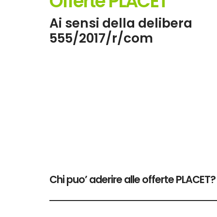
Offerte PLACET
Ai sensi della delibera
555/2017/r/com
Chi puo’ aderire alle offerte PLACET?
L’adesione alle offerte di luce e gas definite 