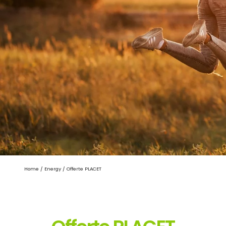
Home
/
Energy
/
Offerte PLACET